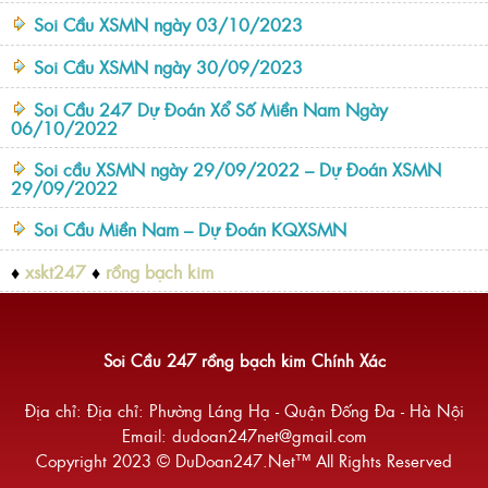
Soi Cầu XSMN ngày 03/10/2023
Soi Cầu XSMN ngày 30/09/2023
Soi Cầu 247 Dự Đoán Xổ Số Miền Nam Ngày
06/10/2022
Soi cầu XSMN ngày 29/09/2022 – Dự Đoán XSMN
29/09/2022
Soi Cầu Miền Nam – Dự Đoán KQXSMN
♦
xskt247
♦
rồng bạch kim
Soi Cầu 247 rồng bạch kim Chính Xác
Địa chỉ: Địa chỉ: Phường Láng Hạ - Quận Đống Đa - Hà Nội
Email:
dudoan247net@gmail.com
Copyright 2023 © DuDoan247.Net™ All Rights Reserved