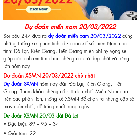
Dự đoán miền nam 20/03/2022
Soi cầu 247 đưa ra
dự đoán miền bam 20/03/2022
cùng
những thống kê, phân tích, dự đoán xổ số miền Nam các
tỉnh: Đà Lạt, Kiên Giang, Tiền Giang miễn phí hy vọng sẽ
giúp các anh em tìm được những con số đẹp nhất và trúng
lớn hôm nay.
Dự đoán XSMN 20/03/2022 chủ nhật
Dự đoán SXMN
hôm nay đài: Đà Lạt, Kiên Giang, Tiền
Giang. Tham khảo những cầu lô đẹp nhất Miền Nam dựa
trên các phân tích, thống kê XSMN để chọn ra những cặp số
may mắn nhất, dễ trúng nhất trong ngày.
Dự đoán XSMN 20/03 đài Đà Lạt
• Đặc biệt:
89 – 95 – 34
• Giải tám:
22