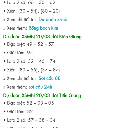
• Loto 2 số:
66 – 30 – 62
• Xiên:
(30 – 54), (80 – 20)
» Xem chi tiết tại:
Dự đoán xsmb
» Xem thêm:
Rồng bạch kim
Dự đoán XSMN 20/03 đài Kiên Giang
• Đặc biệt:
49 – 52 – 57
• Giải tám:
95
• Loto 2 số:
32 – 46 – 74
• Xiên:
(89 – 55), (37 – 87)
» Xem chi tiết tại:
Soi cầu 88
» Xem thêm:
soi cầu 24h
Dự đoán XSMN 20/03 đài Tiền Giang
• Đặc biệt:
52 – 03 – 05
• Giải tám:
82
• Loto 2 số:
57 – 38 – 04