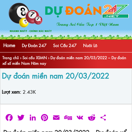
Home
Dự Đoán 247
Soi Cầu 247
Nuôi Lô
Trang chủ
›
Soi cầu XSMN
›
Dự đoán miền nam 20/03/2022 – Dự đoán
xổ số miền Nam Hôm nay
Dự đoán miền nam 20/03/2022
Lượt xem:
2.43K
Facebook
Twitter
LinkedIn
Pinterest
Email
Digg
VK
Reddit
Share
Dự đoán miền nam 20/03/2022 – Dự đoán xổ