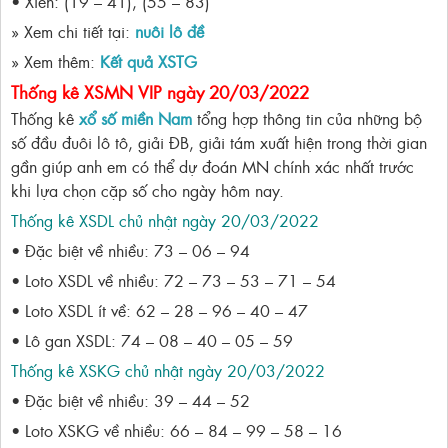
• Xiên:
(19 – 41), (55 – 83)
» Xem chi tiết tại:
nuôi lô đề
» Xem thêm:
Kết quả XSTG
Thống kê XSMN VIP ngày 20/03/2022
Thống kê
xổ số miền Nam
tổng hợp thông tin của những bộ
số đầu đuôi lô tô, giải ĐB, giải tám xuất hiện trong thời gian
gần giúp anh em có thể dự đoán MN chính xác nhất trước
khi lựa chọn cặp số cho ngày hôm nay.
Thống kê XSDL chủ nhật ngày 20/03/2022
• Đặc biệt về nhiều:
73 – 06 – 94
• Loto XSDL về nhiều:
72 – 73 – 53 – 71 – 54
• Loto XSDL ít về:
62 – 28 – 96 – 40 – 47
• Lô gan XSDL:
74 – 08 – 40 – 05 – 59
Thống kê XSKG chủ nhật ngày 20/03/2022
• Đặc biệt về nhiều:
39 – 44 – 52
• Loto XSKG về nhiều:
66 – 84 – 99 – 58 – 16