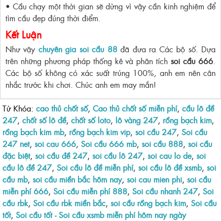
• Cầu chạy một thời gian sẽ dừng vì vậy cần kinh nghiệm để
tìm cầu đẹp đúng thời điểm.
Kết Luận
Như vậy
chuyên gia soi cầu 88
đã đưa ra Các bộ số. Dựa
trên những phương pháp thống kê và phân tích
soi cầu 666
.
Các bộ số không có xác suất trúng 100%, anh em nên cân
nhắc trước khi chơi. Chúc anh em may mắn!
Từ Khóa:
cao thủ chốt số
,
Cao thủ chốt số miễn phí
,
cầu lô đề
247
,
chốt số lô đề
,
chốt số loto
,
lô vàng 247
,
rồng bạch kim
,
rồng bạch kim mb
,
rồng bạch kim vip
,
soi cầu 247
,
Soi cầu
247 net
,
soi cau 666
,
Soi cầu 666 mb
,
soi cầu 888
,
soi cầu
đặc biệt
,
soi cầu đề 247
,
soi cầu lô 247
,
soi cau lo de
,
soi
cầu lô đề 247
,
Soi cầu lô đề miễn phí
,
soi cầu lô đề xsmb
,
soi
cầu mb
,
soi cầu miền bắc hôm nay
,
soi cau mien phi
,
soi cầu
miễn phí 666
,
Soi cầu miễn phí 888
,
Soi cầu nhanh 247
,
Soi
cầu rbk
,
Soi cầu rbk miền bắc
,
soi cầu rồng bạch kim
,
Soi cầu
tốt
,
Soi cầu tốt - Soi cầu xsmb miễn phí hôm nay ngày