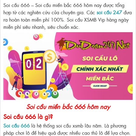
Soi cầu 666 – Soi cầu miền bắc 666 hôm nay được tổng
hợp từ các nghiên cứu của chuyên gia. Các
soi cầu 247
đưa
ra hoàn toàn miễn phí 100%. Soi cầu XSMB Vip hàng ngày
miễn phí siêu nhanh, siêu chuẩn xác.
Soi cầu miền bắc 666 hôm nay
Soi cầu 666 là gì?
Soi cầu 666
là hệ thống soi cầu xsmb lâu năm. Là phương
pháp chơi lô đề hiệu quả được nhiều cao thủ lô đề lựa chọn.