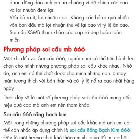
được đông đảo anh em ưa chuộng vì độ chính xác cao
và lợi nhuận đem lại.
Vốn bỏ ra ít, lợi nhuận cao. Không cần bỏ ra quá nhiều
vốn ban đầu mà lợi nhuận thu về lại cao vì tỷ lệ ăn cao.
Soi cầu XSMB tham khảo các cặp số đẹp hoàn toàn
miễn
Phương pháp soi cầu mb 666
Một khi đến với Soi cầu 666, người chơi có thể tiến hành lựa
chọn cho mình những phương pháp soi cầu khác nhau. Nhờ
đó, anh em có thể chốt được cho mình những con lô may
mắn tương thích với bản thân và có tỷ lệ nổ ra cao nhất hàng
ngày.
Dưới đây sẽ là một số phương pháp soi cầu 666 mang đến
hiệu quả cao mà anh em nên tham khảo.
Soi cầu 666 rồng bạch kim
Một trong những phương pháp soi cầu khác mà anh em có
thể cân nhắc áp dụng chính là
soi cầu Rồng Bạch Kim 666
.
Đây là một hướng chơi khá thông minh, giúp tối ưu cơ hội