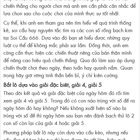
chiến thắng cho người chơi mà anh em cần phải cân nhắc để
lựa chọn sao cho cuộc chơi của mình thực sự tốt nhất.
Cụ thể, khi anh em tham gia nên tìm hiểu về quá trình thống
kê, soi cầu hay nguyên tắc tìm ra các con số rồng bạch kim
tại Soi Cầu 666. Dựa vào đó bạn sẽ hiểu được những quy
luật cụ thể để không mắc phải sai lầm. Đồng thời, anh em
cũng cần thực hiện các chiến thuật riêng của bản thân mình
để nâng cao hiệu quả chiến thắng. Qua đó làm sao áp dụng
chiến thuật chơi theo ngày, theo tuần hay quanh nắm. Quan
trọng hãy giữ vững tinh thần bền bỉ, ý chí kiên cường.
Bắt lô dựa vào giải đặc biêt, giải 4, giải 5
Theo dõi kết quả và giải đặc biệt của ngày hôm đó rồi tìm
xem giải 4 và giải 5. Trong đó có con nào trùng với số đề ra
ngày hôm đó hay không? Nếu không xuất hiện số nào bị
trùng với số đề thì ngày hôm sau bạn nên đánh bạch thủ lô 2
con số còn lại của giải 4 hoặc giải 5.
Phương pháp bắt lô này còn dựa vào cầu kèo, nhưng nếu
cầu đẹp 666ra liên tục thì bạn được ăn rất lớn, hiệu quả.