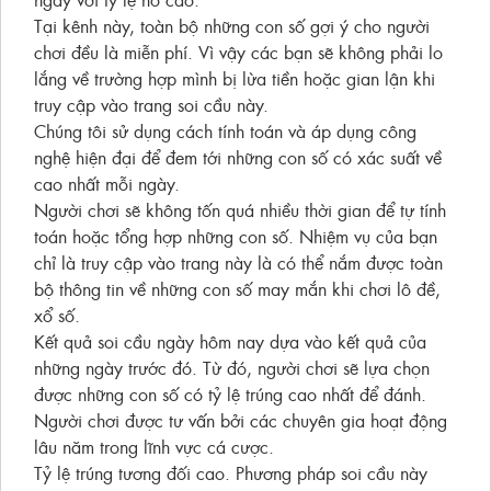
Tại kênh này, toàn bộ những con số gợi ý cho người
chơi đều là miễn phí. Vì vậy các bạn sẽ không phải lo
lắng về trường hợp mình bị lừa tiền hoặc gian lận khi
truy cập vào trang soi cầu này.
Chúng tôi sử dụng cách tính toán và áp dụng công
nghệ hiện đại để đem tới những con số có xác suất về
cao nhất mỗi ngày.
Người chơi sẽ không tốn quá nhiều thời gian để tự tính
toán hoặc tổng hợp những con số. Nhiệm vụ của bạn
chỉ là truy cập vào trang này là có thể nắm được toàn
bộ thông tin về những con số may mắn khi chơi lô đề,
xổ số.
Kết quả soi cầu ngày hôm nay dựa vào kết quả của
những ngày trước đó. Từ đó, người chơi sẽ lựa chọn
được những con số có tỷ lệ trúng cao nhất để đánh.
Người chơi được tư vấn bởi các chuyên gia hoạt động
lâu năm trong lĩnh vực cá cược.
Tỷ lệ trúng tương đối cao. Phương pháp soi cầu này