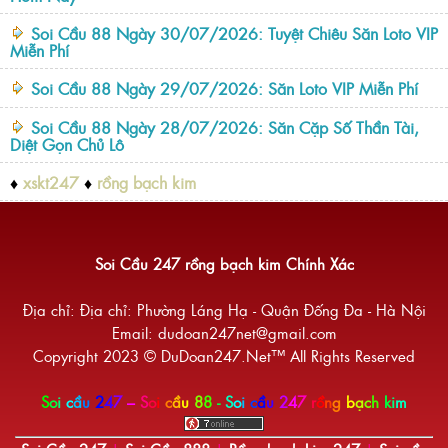
Soi Cầu 88 Ngày 30/07/2026: Tuyệt Chiêu Săn Loto VIP
Miễn Phí
Soi Cầu 88 Ngày 29/07/2026: Săn Loto VIP Miễn Phí
Soi Cầu 88 Ngày 28/07/2026: Săn Cặp Số Thần Tài,
Diệt Gọn Chủ Lô
♦
xskt247
♦
rồng bạch kim
Soi Cầu 247 rồng bạch kim Chính Xác
Địa chỉ: Địa chỉ: Phường Láng Hạ - Quận Đống Đa - Hà Nội
Email:
dudoan247net@gmail.com
Copyright 2023 © DuDoan247.Net™ All Rights Reserved
S
o
i
c
ầ
u
2
4
7
–
S
o
i
c
ầ
u
8
8
-
S
o
i
c
ầ
u
2
4
7
r
ồ
n
g
b
ạ
c
h
k
i
m