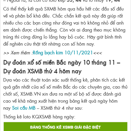
Có thể thấy kết quả SXMB hôm qua hầu hết các đầu số đều
về và phân bổ khá đều. Chắc chắn kết quả này đã giúp rất
nhiều cho các bạn cũng như đóng vai trò không nhỏ để anh
em dành được chiến thắng. Còn với ai đang theo mục không
trúng thì cũng đừng lo lắng hay bỏ cuộc. Hãy giữ bình tĩnh
để nghiên cứu thật tốt những con số hôm nay.
>> Xem thêm :
Rồng bạch kim 10/11/2021
<<<
Dự đoán xổ số miền Bắc ngày 10 tháng 11 –
Dự đoán XSMB thứ 4 hôm nay
Dựa vào các thuật toán xác suất thống kê, phân tích các kết
quả gần nhất của xổ số miền Bắc do các chuyên gia, cao thủ
chốt số, XSMB.VN xin đưa ra một số bộ số được đánh giá
cao về khả năng xuất hiện trong bảng kết quả ngày hôm
nay
Soi cầu MB
– XSMB thứ 4 như sau:
Thống kê loto KQXSMB hàng ngày: