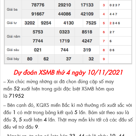
Dự đoán XSMB thứ 4 ngày 10/11/2021
– Xin chúc mừng những ai đã chọn đúng cặp số may
mắn
52
xuất hiện trong giải đặc biệt XSMB hôm qua
là
71952
– Bên cạnh đó, KQXS miền Bắc kì mở thưởng rồi xuất sắc với
đầu
1
có mặt trong bảng kết quả
5
lần. Bám sát theo sau là
đầu
3, 5
xuất hiện
4
lần. Thật may mắn khi tất cả các đầu số
đều về trừ đầu
9
.
– Ngoài ra, ta còn có loto kép
33, 44
và lô nháy
19, 44