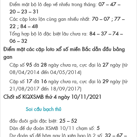
Điểm mặt bộ lô đẹp về nhiều trong tháng:
07 – 47 –
20 – 23 – 31
Các cặp loto lộn cùng gan nhiều nhất:
70 – 07 ; 77 –
22 ; 84 – 48
Tổng hợp bộ lô đặc biệt lâu chưa ra:
84 – 37 – 74 –
06 – 32
Điểm mặt các cặp loto xổ số miền Bắc dẫn đầu bảng
gan
Cặp số
95
đã
28
ngày chưa ra, cực đại là
27
ngày (từ
08/04/2014 đến 04/05/2014)
Cặp số
17
đã
16
ngày chưa ra, cực đại là
29
ngày (từ
21/08/2017 đến 18/09/2017)
Chốt số KQXSMB thứ 4 ngày 10/11/2021
Soi cầu bạch thủ
đầu đuôi giải đặc biệt:
25 – 52
Dàn đề dự đoán XSMB 10/11 chạm số:
5
Dự đoán số đề hôm nay lô xiên bao lô 2 số:
32 – 67 –