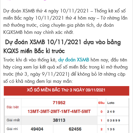
Dự đoán XSMB thứ 4 ngày 10/11/2021 – Thống kê xổ số
miền Bắc ngày 10/11/2021 thứ 4 hôm nay – Từ những lần
mở thưởng trước, cùng chuyên gia phân tích, dự đoán
KQXSMB hôm nay chính xác nhất.
Dự đoán XSMB 10/11/2021 dựa vào bảng
KQXS miền Bắc kì trước
Trước khi đi vào thống kê,
dự đoán XSMB
hôm nay, đầu tiên
hãy cùng xem lại kết quả xổ số miền Bắc trong kì mở thưởng
trước (thứ 3, ngày 9/11/2021) để không bỏ lỡ những cặp
số có khả năng đem lại may mắn: