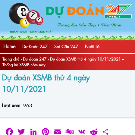
Home
Dự Đoán 247
Soi Cầu 247
Nuôi Lô
Trang chủ
›
Du doan 247
›
Dự đoán XSMB thứ 4 ngày 10/11/2021 –
Thống kê XSMB hôm nay
Dự đoán XSMB thứ 4 ngày
10/11/2021
Lượt xem:
963
Facebook
Twitter
LinkedIn
Pinterest
Email
Digg
VK
Reddit
Share