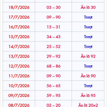
18/7/2026
03 – 30
Ăn lô 30
17/7/2026
09 – 90
Trượt
16/7/2026
13 – 31
Trượt
15/7/2026
34 – 43
Trượt
14/7/2026
25 – 52
Trượt
13/7/2026
29 – 92
Ăn lô 92
12/7/2026
68 – 86
Trượt
11/7/2026
09 – 90
Ăn lô 90
10/7/2026
56 – 65
Trượt
09/7/2026
59 – 95
Ăn lô 95
08/7/2026
02 – 20
Ăn lô 20×2