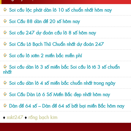
Soi cầu lộc phát dàn lô 10 số chuẩn nhất hôm nay
Soi Cầu 88 dàn đề 20 số hôm nay
Soi cầu 247 dự đoán cầu lô 8 số hôm nay
Soi Cầu Lô Bạch Thủ Chuẩn nhất dự đoán 247
Soi cầu lô xiên 2 miền bắc miễn phí
Soi cầu dàn lô 3 số miền bắc Soi cầu lô tô 3 số chuẩn
nhất
Soi cầu dàn lô 4 số miền bắc chuẩn nhất trong ngày
Soi Cầu Dàn Lô 6 Số Miền Bắc đẹp nhất hôm nay
Dàn đề 64 số – Dàn đề 64 số bất bại miền Bắc hôm nay
♦
xskt247
♦
rồng bạch kim