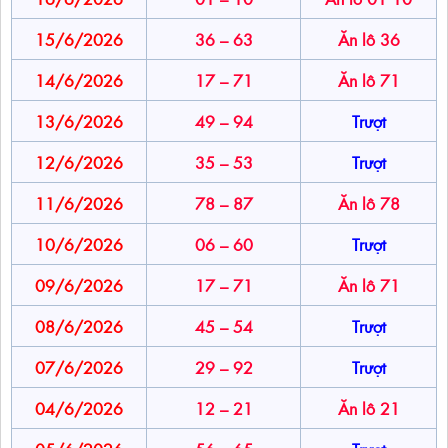
15/6/2026
36 – 63
Ăn lô 36
14/6/2026
17 – 71
Ăn lô 71
13/6/2026
49 – 94
Trượt
12/6/2026
35 – 53
Trượt
11/6/2026
78 – 87
Ăn lô 78
10/6/2026
06 – 60
Trượt
09/6/2026
17 – 71
Ăn lô 71
08/6/2026
45 – 54
Trượt
07/6/2026
29 – 92
Trượt
04/6/2026
12 – 21
Ăn lô 21