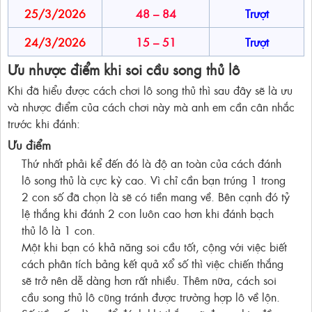
25/3/2026
48 – 84
Trượt
24/3/2026
15 – 51
Trượt
Ưu nhược điểm khi soi cầu song thủ lô
Khi đã hiểu được cách chơi lô song thủ thì sau đây sẽ là ưu
và nhược điểm của cách chơi này mà anh em cần cân nhắc
trước khi đánh:
Ưu điểm
Thứ nhất phải kể đến đó là độ an toàn của cách đánh
lô song thủ là cực kỳ cao. Vì chỉ cần bạn trúng 1 trong
2 con số đã chọn là sẽ có tiền mang về. Bên cạnh đó tỷ
lệ thắng khi đánh 2 con luôn cao hơn khi đánh bạch
thủ lô là 1 con.
Một khi bạn có khả năng soi cầu tốt, cộng với việc biết
cách phân tích bảng kết quả xổ số thì việc chiến thắng
sẽ trở nên dễ dàng hơn rất nhiều. Thêm nữa, cách soi
cầu song thủ lô cũng tránh được trường hợp lô về lộn.