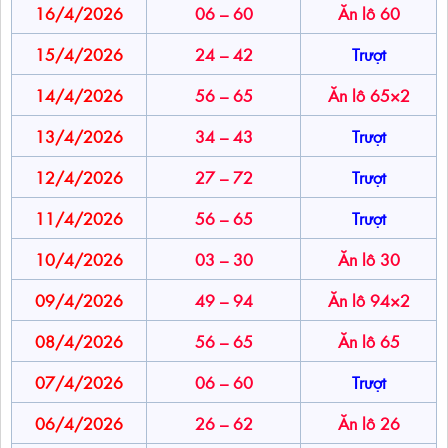
16/4/2026
06 – 60
Ăn lô 60
15/4/2026
24 – 42
Trượt
14/4/2026
56 – 65
Ăn lô 65×2
13/4/2026
34 – 43
Trượt
12/4/2026
27 – 72
Trượt
11/4/2026
56 – 65
Trượt
10/4/2026
03 – 30
Ăn lô 30
09/4/2026
49 – 94
Ăn lô 94×2
08/4/2026
56 – 65
Ăn lô 65
07/4/2026
06 – 60
Trượt
06/4/2026
26 – 62
Ăn lô 26