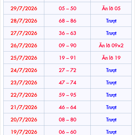
29/7/2026
05 – 50
Ăn lô 05
28/7/2026
68 – 86
Trượt
27/7/2026
36 – 63
Trượt
26/7/2026
09 – 90
Ăn lô 09×2
25/7/2026
19 – 91
Ăn lô 19
24/7/2026
27 – 72
Trượt
23/7/2026
47 – 74
Trượt
22/7/2026
59 – 95
Trượt
21/7/2026
46 – 64
Trượt
20/7/2026
08 – 80
Trượt
19/7/2026
06 – 60
Trượt