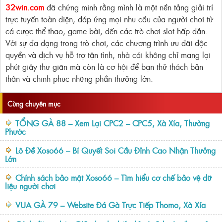
32win.com
đã chứng minh rằng mình là một nền tảng giải trí
trực tuyến toàn diện, đáp ứng mọi nhu cầu của người chơi từ
cá cược thể thao, game bài, đến các trò chơi slot hấp dẫn.
Với sự đa dạng trong trò chơi, các chương trình ưu đãi độc
quyền và dịch vụ hỗ trợ tận tình, nhà cái không chỉ mang lại
phút giây thư giãn mà còn là cơ hội để bạn thử thách bản
thân và chinh phục những phần thưởng lớn.
Cùng chuyên mục
TỔNG GÀ 88 – Xem Lại CPC2 – CPC5, Xà Xía, Thường
Phước
Lô Đề Xoso66 – Bí Quyết Soi Cầu Đỉnh Cao Nhận Thưởng
Lớn
Chính sách bảo mật Xoso66 – Tìm hiểu cơ chế bảo vệ dữ
liệu người chơi
VUA GÀ 79 – Website Đá Gà Trực Tiếp Thomo, Xà Xía