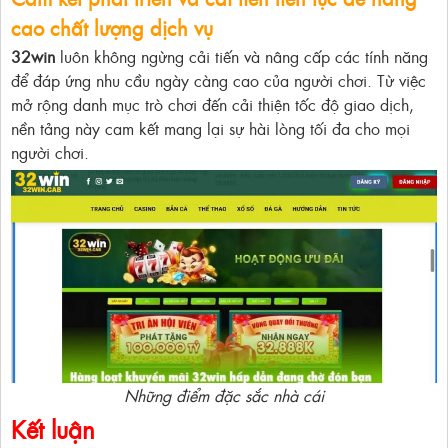
cao chất lượng dịch vụ
32win
luôn không ngừng cải tiến và nâng cấp các tính năng
để đáp ứng nhu cầu ngày càng cao của người chơi. Từ việc
mở rộng danh mục trò chơi đến cải thiện tốc độ giao dịch,
nền tảng này cam kết mang lại sự hài lòng tối đa cho mọi
người chơi.
Những điểm đặc sắc nhà cái
Kết luận