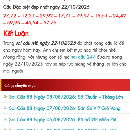
Cầu Đặc biệt đẹp nhất ngày 22/10/2025
27,72 – 12,21 – 29,92 – 17,71 – 79,97 – 15,51 – 24,42
– 59,95 – 45,54 – 57,75
Kết Luận
Trang
soi cầu MB ngày 22-10-2025
đã chốt xong cầu lô đề
cho ngày hôm nay. Anh chị em kết mục nào thì chơi nhé.
Mong rằng, với những con số mà
soi cầu 247
đưa ra trong
ngày 22/10/2025 này sẽ tiếp tục mang về thắng lợi lớn cho
mọi người.
Cùng chuyên mục
Soi Cầu 88 Ngày 08/08/2026: Số Chuẩn – Thắng Lớn
Soi Cầu 88 Ngày 07/08/2026: Săn Số VIP Giờ Vàng
Soi Cầu 88 Ngày 06/08/2026: Bộ Số VIP Miễn Phí