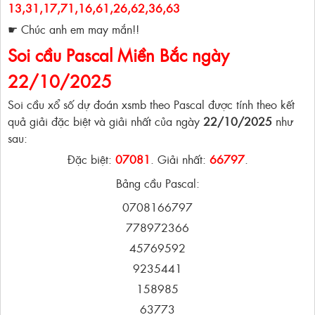
13,31,17,71,16,61,26,62,36,63
☛ Chúc anh em may mắn!!
Soi cầu Pascal Miền Bắc ngày
22/10/2025
Soi cầu xổ số dự đoán xsmb theo Pascal được tính theo kết
quả giải đặc biệt và giải nhất của ngày
22/10/2025
như
sau:
Đặc biệt:
07081
. Giải nhất:
66797
.
Bảng cầu Pascal:
0708166797
778972366
45769592
9235441
158985
63773