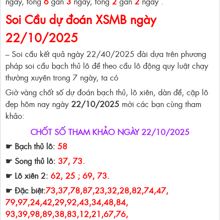
ngày, tổng
6
gan
3
ngày, tổng
2
gan
2
ngày .
Soi Cầu dự đoán XSMB ngày
22/10/2025
– Soi cầu kết quả ngày 22/40/2025 đài dựa trên phương
pháp soi cầu bạch thủ lô đề theo cầu lô động quy luật chạy
thường xuyên trong 7 ngày, ta có
Giờ vàng chốt số dự đoán bạch thủ, lô xiên, dàn đề, cặp lô
đẹp hôm nay ngày
22/10/2025
mời các bạn cùng tham
khảo:
CHỐT SỐ THAM KHẢO NGÀY 22/10/2025
☛ Bạch thủ lô:
58
☛ Song thủ lô:
37, 73.
☛ Lô xiên 2:
62, 25 ; 69, 73.
☛ Đặc biệt:
73,37,78,87,23,32,28,82,74,47,
79,97,24,42,29,92,43,34,48,84,
93,39,98,89,38,83,12,21,67,76,