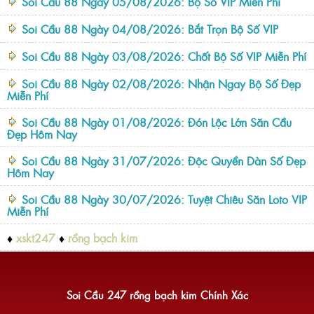
Soi Cầu 88 Ngày 05/08/2026: Bộ Số VIP Miễn Phí
Soi Cầu 88 Ngày 04/08/2026: Bắt Trọn Bộ Số VIP
Soi Cầu 88 Ngày 03/08/2026: Chốt Bộ Số VIP Miễn Phí
Soi Cầu 88 Ngày 02/08/2026: Nhận Ngay Bộ Số Đẹp
Miễn Phí
Soi Cầu 88 Ngày 01/08/2026: Đón Lộc Lớn Săn Cầu
Đẹp Hôm Nay
Soi Cầu 88 Ngày 31/07/2026: Độc Quyền Dàn Số Đẹp
Hôm Nay
Soi Cầu 88 Ngày 30/07/2026: Tuyệt Chiêu Săn Loto VIP
Miễn Phí
♦
xskt247
♦
rồng bạch kim
Soi Cầu 247 rồng bạch kim Chính Xác