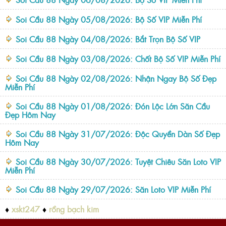
Soi Cầu 88 Ngày 05/08/2026: Bộ Số VIP Miễn Phí
Soi Cầu 88 Ngày 04/08/2026: Bắt Trọn Bộ Số VIP
Soi Cầu 88 Ngày 03/08/2026: Chốt Bộ Số VIP Miễn Phí
Soi Cầu 88 Ngày 02/08/2026: Nhận Ngay Bộ Số Đẹp
Miễn Phí
Soi Cầu 88 Ngày 01/08/2026: Đón Lộc Lớn Săn Cầu
Đẹp Hôm Nay
Soi Cầu 88 Ngày 31/07/2026: Độc Quyền Dàn Số Đẹp
Hôm Nay
Soi Cầu 88 Ngày 30/07/2026: Tuyệt Chiêu Săn Loto VIP
Miễn Phí
Soi Cầu 88 Ngày 29/07/2026: Săn Loto VIP Miễn Phí
♦
xskt247
♦
rồng bạch kim