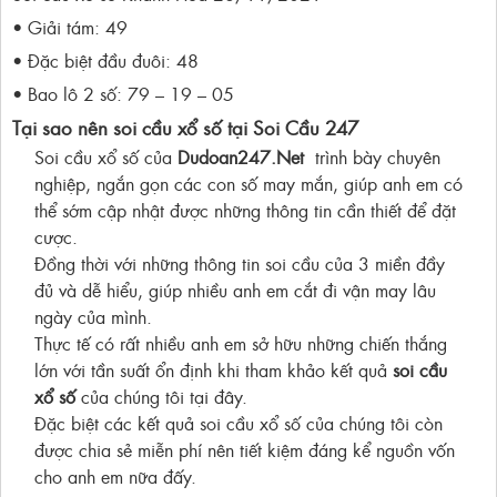
• Giải tám:
49
• Đặc biệt đầu đuôi:
48
• Bao lô 2 số:
79 – 19 – 05
Tại sao nên soi cầu xổ số tại Soi Cầu 247
Soi cầu xổ số của
Dudoan247.Net
trình bày chuyên
nghiệp, ngắn gọn các con số may mắn, giúp anh em có
thể sớm cập nhật được những thông tin cần thiết để đặt
cược.
Đồng thời với những thông tin soi cầu của 3 miền đầy
đủ và dễ hiểu, giúp nhiều anh em cắt đi vận may lâu
ngày của mình.
Thực tế có rất nhiều anh em sở hữu những chiến thắng
lớn với tần suất ổn định khi tham khảo kết quả
soi cầu
xổ số
của chúng tôi tại đây.
Đặc biệt các kết quả soi cầu xổ số của chúng tôi còn
được chia sẻ miễn phí nên tiết kiệm đáng kể nguồn vốn
cho anh em nữa đấy.