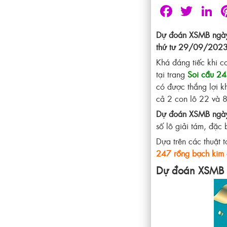
Facebo
Twitt
L
Dự đoán XSMB ngày 
thứ tư 29/09/2023 t
Khá đáng tiếc khi c
tại trang
Soi cầu 2
có được thắng lợi k
cả 2 con lô 22 và 8
Dự đoán XSMB ng
số lô giải tám, đặc 
Dựa trên các thuật 
247 rồng bạch kim
Dự đoán XSMB