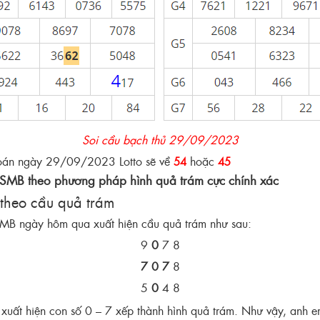
Soi cầu bạch thủ 29/09/2023
đoán ngày 29/09/2023 Lotto sẽ về
hoặc
54
45
SMB theo phương pháp hình quả trám cực chính xác
heo cầu quả trám
SMB ngày hôm qua xuất hiện cầu quả trám như sau:
9
0
7
8
7
0
7
8
5
0
4
8
 xuất hiện con số 0 – 7 xếp thành hình quả trám. Như vậy, anh 