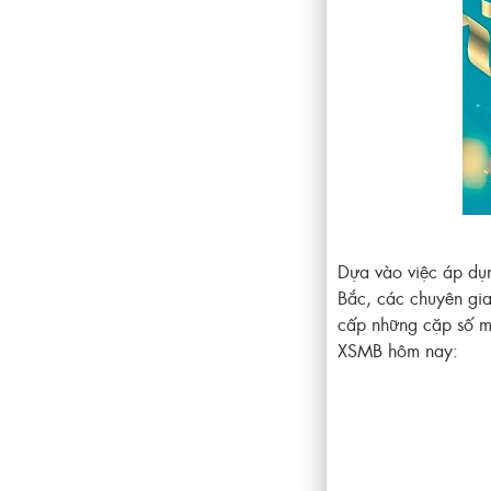
Dựa vào việc áp dụn
Bắc, các chuyên gia
cấp những cặp số m
XSMB hôm nay: