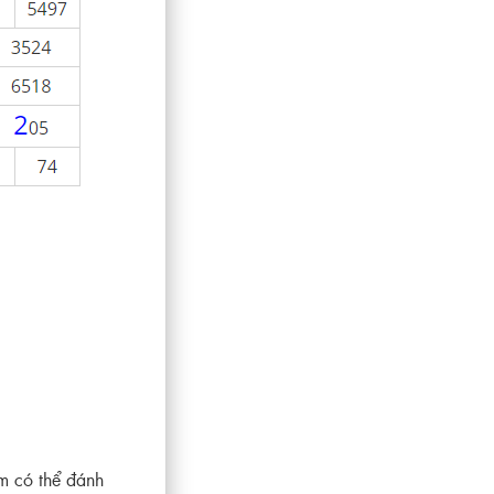
em có thể đánh