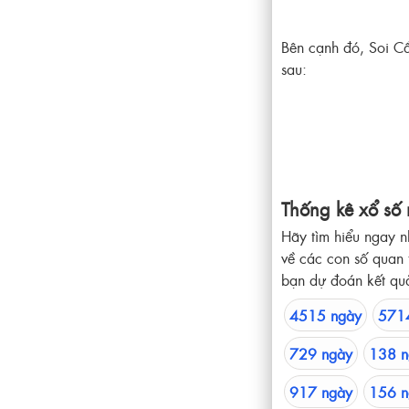
Bên cạnh đó, Soi 
sau:
Thống kê xổ số
Hãy tìm hiểu ngay n
về các con số quan t
bạn dự đoán kết qu
45
15 ngày
57
1
72
9 ngày
13
8 
91
7 ngày
15
6 