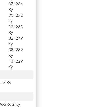
07
: 284
Kỳ
00
: 272
Kỳ
12
: 268
Kỳ
82
: 249
Kỳ
38
: 239
Kỳ
13
: 229
Kỳ
6
: 7 Kỳ
Đuôi 6
: 2 Kỳ