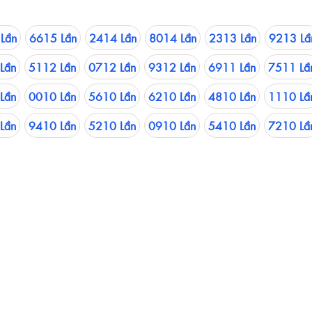
Lần
66
15 Lần
24
14 Lần
80
14 Lần
23
13 Lần
92
13 Lầ
Lần
51
12 Lần
07
12 Lần
93
12 Lần
69
11 Lần
75
11 Lầ
Lần
00
10 Lần
56
10 Lần
62
10 Lần
48
10 Lần
11
10 Lầ
Lần
94
10 Lần
52
10 Lần
09
10 Lần
54
10 Lần
72
10 Lầ