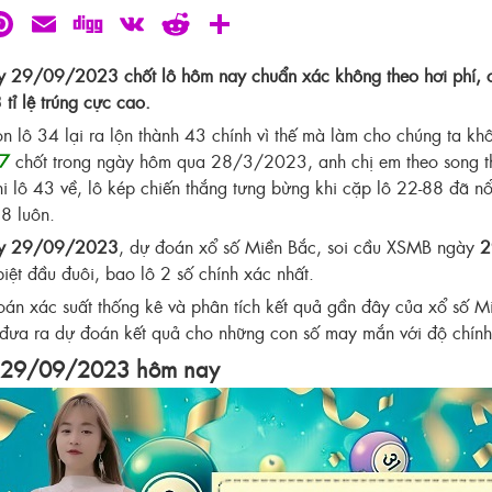
ok
er
inkedIn
Pinterest
Email
Digg
VK
Reddit
Share
29/09/2023 chốt lô hôm nay chuẩn xác không theo hơi phí, c
ỉ lệ trúng cực cao.
on lô 34 lại ra lộn thành 43 chính vì thế mà làm cho chúng ta kh
47
chốt trong ngày hôm qua 28/3/2023, anh chị em theo song th
hi lô 43 về, lô kép chiến thắng tưng bừng khi cặp lô 22-88 đã n
8 luôn.
ày
29/09/2023
, dự đoán xổ số Miền Bắc, soi cầu XSMB ngày
2
biệt đầu đuôi, bao lô 2 số chính xác nhất.
toán xác suất thống kê và phân tích kết quả gần đây của xổ số 
đưa ra dự đoán kết quả cho những con số may mắn với độ chính
29/09/2023
hôm nay