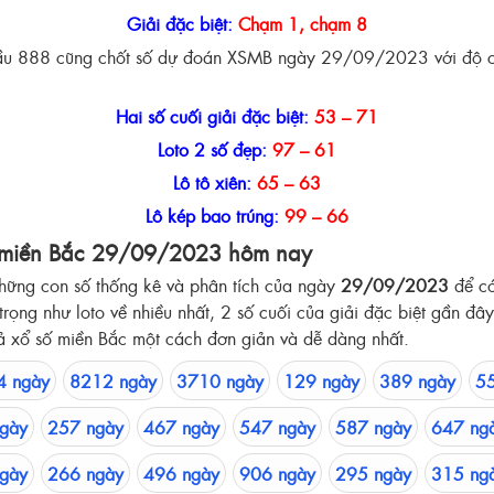
Giải đặc biệt:
Chạm 1, chạm 8
Cầu 888 cũng chốt số dự đoán XSMB ngày 29/09/2023 với độ 
Hai số cuối giải đặc biệt:
53 – 71
Loto 2 số đẹp:
97 – 61
Lô tô xiên:
65 – 63
Lô kép bao trúng:
99 – 66
 miền Bắc
29/09/2023
hôm nay
hững con số thống kê và phân tích của ngày
29/09/2023
để có
rọng như loto về nhiều nhất, 2 số cuối của giải đặc biệt gần đây
ả xổ số miền Bắc một cách đơn giản và dễ dàng nhất.
4 ngày
82
12 ngày
37
10 ngày
12
9 ngày
38
9 ngày
5
ngày
25
7 ngày
46
7 ngày
54
7 ngày
58
7 ngày
64
7 ng
ngày
26
6 ngày
49
6 ngày
90
6 ngày
29
5 ngày
31
5 ng