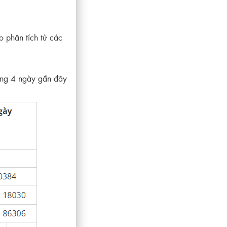
 phân tích từ các
rong 4 ngày gần đây