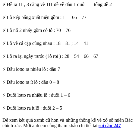
⚡️ Đề ra 11 , 3 càng về 111 đề về đầu 1 đuôi 1 – tổng đề 2
⚡️ Lô kép bằng xuất hiện gồm : 11 – 66 – 77
⚡️ Lô nổ 2 nháy gồm có lô : 70 – 76
⚡️ Lô về cả cặp cùng nhau : 18 – 81 ; 14 – 41
⚡️ Lô ra lại ngày trước ( lô rơi ) : 28 – 54 – 66 – 67
⚡️ Đầu lotto ra nhiều lô : đầu 7
⚡️ Đầu lotto ra ít lô : đầu 0 – 8
⚡️ Đuôi lotto ra nhiều lô : đuôi 1 – 6
⚡️ Đuôi lotto ra ít lô : đuôi 2 – 5
Để xem kết quả xsmb cũ hơn và những thống kê về xổ số miền Bắc
chính xác. Mời anh em cùng tham khảo chi tiết tại
soi cầu 247