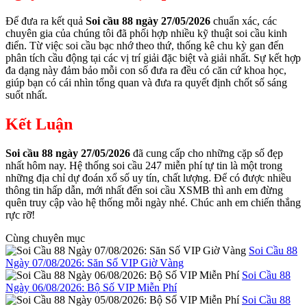
Để đưa ra kết quả
Soi cầu 88 ngày 27/05/2026
chuẩn xác, các
chuyên gia của chúng tôi đã phối hợp nhiều kỹ thuật soi cầu kinh
điển. Từ việc soi cầu bạc nhớ theo thứ, thống kê chu kỳ gan đến
phân tích cầu động tại các vị trí giải đặc biệt và giải nhất. Sự kết hợp
đa dạng này đảm bảo mỗi con số đưa ra đều có căn cứ khoa học,
giúp bạn có cái nhìn tổng quan và đưa ra quyết định chốt số sáng
suốt nhất.
Kết Luận
Soi cầu 88 ngày 27/05/2026
đã cung cấp cho những cặp số đẹp
nhất hôm nay. Hệ thống soi cầu 247 miễn phí tự tin là một trong
những địa chỉ dự đoán xổ số uy tín, chất lượng. Để có được nhiều
thông tin hấp dẫn, mới nhất đến soi cầu XSMB thì anh em đừng
quên truy cập vào hệ thống mỗi ngày nhé. Chúc anh em chiến thắng
rực rỡ!
Cùng chuyên mục
Soi Cầu 88
Ngày 07/08/2026: Săn Số VIP Giờ Vàng
Soi Cầu 88
Ngày 06/08/2026: Bộ Số VIP Miễn Phí
Soi Cầu 88