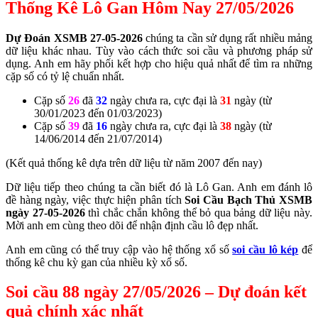
Thống Kê Lô Gan Hôm Nay 27/05/2026
Dự Đoán XSMB 27-05-2026
chúng ta cần sử dụng rất nhiều mảng
dữ liệu khác nhau. Tùy vào cách thức soi cầu và phương pháp sử
dụng. Anh em hãy phối kết hợp cho hiệu quả nhất để tìm ra những
cặp số có tỷ lệ chuẩn nhất.
Cặp số
26
đã
32
ngày chưa ra, cực đại là
31
ngày (từ
30/01/2023 đến 01/03/2023)
Cặp số
39
đã
16
ngày chưa ra, cực đại là
38
ngày (từ
14/06/2014 đến 21/07/2014)
(Kết quả thống kê dựa trên dữ liệu từ năm 2007 đến nay)
Dữ liệu tiếp theo chúng ta cần biết đó là Lô Gan. Anh em đánh lô
đề hàng ngày, việc thực hiện phân tích
Soi Cầu Bạch Thủ XSMB
ngày 27-05-2026
thì chắc chắn không thể bỏ qua bảng dữ liệu này.
Mời anh em cùng theo dõi để nhận định cầu lô đẹp nhất.
Anh em cũng có thể truy cập vào hệ thống xổ số
soi cầu lô kép
để
thống kê chu kỳ gan của nhiều kỳ xổ số.
Soi cầu 88 ngày 27/05/2026 – Dự đoán kết
quả chính xác nhất