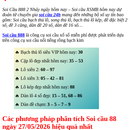
Soi Cầu 888 2 Nháy ngày hôm nay – Soi cầu XSMB hôm nay dự
đoán từ chuyên gia
soi cầu 24h
mang đến những bộ số uy tín bao
gồm: Soi cầu bạch thủ lô, song thủ lô, bạch thủ lô kép, đề đặc biệt 2
số, đề 3 càng, dàn đề 20 số, dàn đề 16 số…
Soi cầu 888
là công cụ soi cầu xổ số miễn phí được phát triển dựa
trên công cụ soi cầu nổi tiếng rồng bạch kim
🔥 Bạch thủ lô siêu VIP hôm nay:
30
🔥 Cặp lô đẹp nhất hôm nay:
35 – 53
🔥 Lô xiên 2:
60 – 97
🔥 Lô xiên 3:
05 – 42 – 81
🔥 Lô kép đẹp nhất hôm nay:
88
🔥 Dàn lô 4 số đẹp:
15 – 51, 68 – 86
🔥 Dàn đề chạm:
3 – 5 – 7 – 9
Các phương pháp phân tích Soi cầu 88
ngày 27/05/2026 hiệu quả nhất