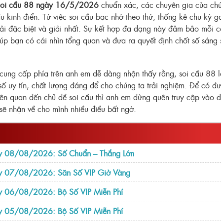
oi cầu 88 ngày 16/5/2026
chuẩn xác, các chuyên gia của chú
ầu kinh điển. Từ việc soi cầu bạc nhớ theo thứ, thống kê chu kỳ 
 giải đặc biệt và giải nhất. Sự kết hợp đa dạng này đảm bảo mỗi 
úp bạn có cái nhìn tổng quan và đưa ra quyết định chốt số sáng 
 cung cấp phía trên anh em dễ dàng nhận thấy rằng, soi cầu 88 
số uy tín, chất lượng đáng để cho chúng ta trải nghiệm. Để có đư
iên quan đến chủ đề soi cầu thì anh em đừng quên truy cập vào đ
ẽ nhận về cho mình nhiều điều bất ngờ.
y 08/08/2026: Số Chuẩn – Thắng Lớn
y 07/08/2026: Săn Số VIP Giờ Vàng
y 06/08/2026: Bộ Số VIP Miễn Phí
y 05/08/2026: Bộ Số VIP Miễn Phí