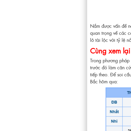
Nắm được vấn đề n
quan trọng về các c
lô tài lộc với tỷ lệ
Cùng xem lạ
Trong phương pháp
trước đó làm căn cứ
tiếp theo. Để soi 
Bắc hôm qua: