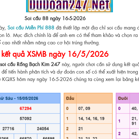
Soi cầu 88 ngày 16-5-2026
ày,
Soi cầu Miễn Phí 888
đã thiết lập một địa chỉ soi cầu mang 
on lô. Mục đích chính là để anh em có thể tham khảo và chọn r
 nổ cao nhất nhằm nâng cao cơ hội trúng thưởng.
i kết quả XSMB ngày 16/5/2026
soi cầu Rồng Bạch Kim 247
này, người chơi cần sử dụng kết qu
 để tiến hành phân tích và dự đoán con số có thể xuất hiện trong
cầu KQXS hôm nay ngày 16-5-2026 chúng ta cùng xem lại bảng kế