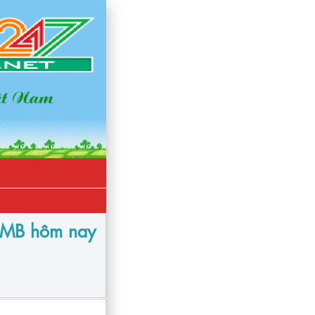
XSMB hôm nay