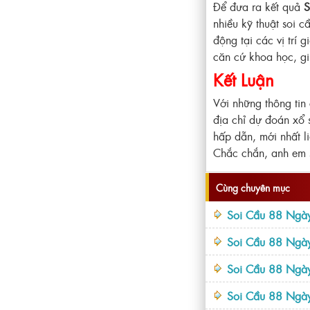
Để đưa ra kết quả
S
nhiều kỹ thuật soi c
động tại các vị trí
căn cứ khoa học, gi
Kết Luận
Với những thông tin
địa chỉ dự đoán xổ 
hấp dẫn, mới nhất l
Chắc chắn, anh em s
Cùng chuyên mục
Soi Cầu 88 Ngà
Soi Cầu 88 Ngà
Soi Cầu 88 Ngà
Soi Cầu 88 Ngà