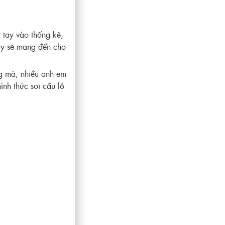
 tay vào thống kê,
nay sẽ mang đến cho
g mà, nhiều anh em
ình thức soi cầu lô