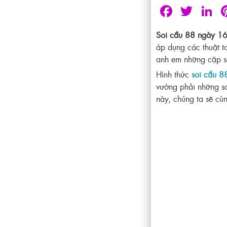
Facebo
Twitt
L
Soi cầu 88 ngày 
áp dụng các thuật t
anh em những cặp số
Hình thức
soi cầu 8
vướng phải những sai
này, chúng ta sẽ cù