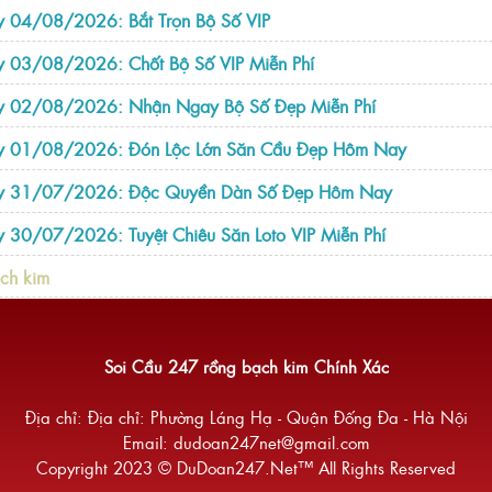
 04/08/2026: Bắt Trọn Bộ Số VIP
 03/08/2026: Chốt Bộ Số VIP Miễn Phí
y 02/08/2026: Nhận Ngay Bộ Số Đẹp Miễn Phí
y 01/08/2026: Đón Lộc Lớn Săn Cầu Đẹp Hôm Nay
y 31/07/2026: Độc Quyền Dàn Số Đẹp Hôm Nay
 30/07/2026: Tuyệt Chiêu Săn Loto VIP Miễn Phí
ch kim
Soi Cầu 247 rồng bạch kim Chính Xác
Địa chỉ: Địa chỉ: Phường Láng Hạ - Quận Đống Đa - Hà Nội
Email:
dudoan247net@gmail.com
Copyright 2023 © DuDoan247.Net™ All Rights Reserved