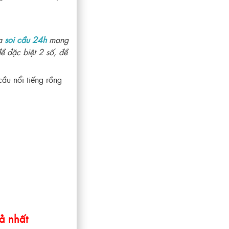
ia
soi cầu 24h
mang
ề đặc biệt 2 số, đề
cầu nổi tiếng rồng
ả nhất