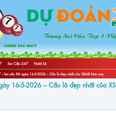
7
Soi Cầu 247
Nuôi Lô
7
›
Soi cầu 88 ngày 16-5-2026 – Cầu lô đẹp nhất của XSMB hôm nay
ngày 16-5-2026 – Cầu lô đẹp nhất của 