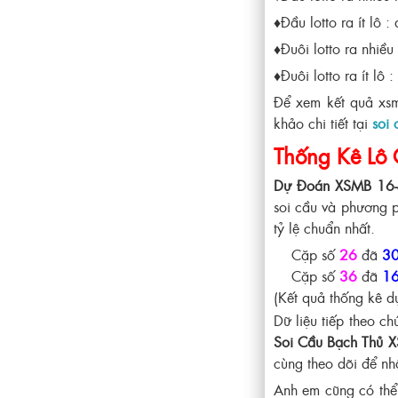
♦️Đầu lotto ra ít lô 
♦️Đuôi lotto ra nhiều
♦️Đuôi lotto ra ít lô 
Để xem kết quả xsm
khảo chi tiết tại
soi
Thống Kê L
Dự Đoán XSMB 16-
soi cầu và phương p
tỷ lệ chuẩn nhất.
Cặp số
26
đã
3
Cặp số
36
đã
1
(Kết quả thống kê d
Dữ liệu tiếp theo c
Soi Cầu Bạch Thủ 
cùng theo dõi để nh
Anh em cũng có thể