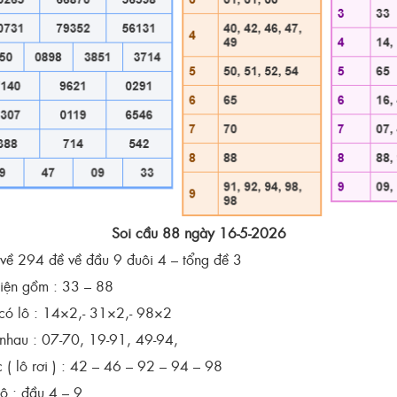
Soi cầu 88 ngày 16-5-2026
 về 294 đề về đầu 9 đuôi 4 – tổng đề 3
hiện gồm : 33 – 88
 có lô : 14×2,- 31×2,- 98×2
 nhau : 07-70, 19-91, 49-94,
ớc ( lô rơi ) : 42 – 46 – 92 – 94 – 98
lô : đầu 4 – 9