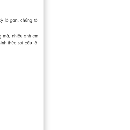
ỳ lô gan, chúng tôi
g mà, nhiều anh em
ình thức soi cầu lô