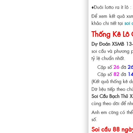
♦️Đuôi lotto ra ít lô
Để xem kết quả xsm
khảo chi tiết tại
soi
Thống Kê L
Dự Đoán XSMB 13-
soi cầu và phương p
tỷ lệ chuẩn nhất.
Cặp số
26
đã
2
Cặp số
82
đã
1
(Kết quả thống kê d
Dữ liệu tiếp theo c
Soi Cầu Bạch Thủ 
cùng theo dõi để nh
Anh em cũng có thể
số.
Soi cầu 88 ngà