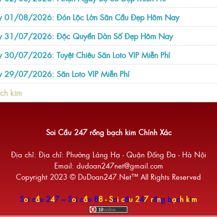
y 01/08/2026: Đón Lộc Lớn Săn Cầu Đẹp Hôm Nay
y 31/07/2026: Độc Quyền Dàn Số Đẹp Hôm Nay
 30/07/2026: Tuyệt Chiêu Săn Loto VIP Miễn Phí
 29/07/2026: Săn Loto VIP Miễn Phí
ch kim
Soi Cầu 247 rồng bạch kim Chính Xác
Địa chỉ: Địa chỉ: Phường Láng Hạ - Quận Đống Đa - Hà Nội
Email:
dudoan247net@gmail.com
Copyright 2023 © DuDoan247.Net™ All Rights Reserved
S
o
i
c
ầ
u
2
4
7
–
S
o
i
c
ầ
u
8
8
-
S
o
i
c
ầ
u
2
4
7
r
ồ
n
g
b
ạ
c
h
k
i
m