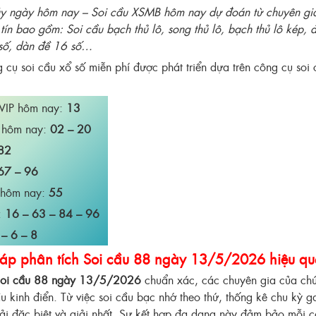
y ngày hôm nay – Soi cầu XSMB hôm nay dự đoán từ chuyên g
ín bao gồm: Soi cầu bạch thủ lô, song thủ lô, bạch thủ lô kép, đ
số, dàn đề 16 số…
 cụ soi cầu xổ số miễn phí được phát triển dựa trên công cụ soi 
 VIP hôm nay:
13
 hôm nay:
02 – 20
82
67 – 96
 hôm nay:
55
:
16 – 63 – 84 – 96
– 6 – 8
p phân tích Soi cầu 88 ngày 13/5/2026 hiệu qu
oi cầu 88 ngày 13/5/2026
chuẩn xác, các chuyên gia của chú
ầu kinh điển. Từ việc soi cầu bạc nhớ theo thứ, thống kê chu kỳ 
 giải đặc biệt và giải nhất. Sự kết hợp đa dạng này đảm bảo mỗi 