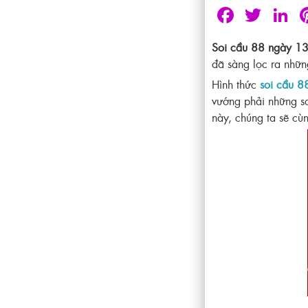
Facebo
Twitt
L
Soi cầu 88 ngày 
đã sàng lọc ra nhữn
Hình thức
soi cầu 8
vướng phải những sai
này, chúng ta sẽ cù