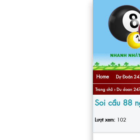
Home
Dự Đoán 24
Trang chủ
›
Du doan 24
Soi cầu 88 
Lượt xem:
102