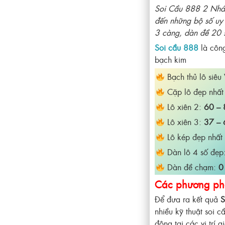
Soi Cầu 888 2 Nhá
đến những bộ số uy t
3 càng, dàn đề 20 
Soi cầu 888
là công
bạch kim
Bạch thủ lô siêu
Cặp lô đẹp nhất
Lô xiên 2:
60 – 
Lô xiên 3:
37 – 
Lô kép đẹp nhất
Dàn lô 4 số đẹp
Dàn đề chạm:
0 
Các phương phá
Để đưa ra kết quả
S
nhiều kỹ thuật soi c
động tại các vị trí