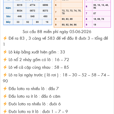
Soi cầu 88 miễn phí ngày 05-06-2026
Đề ra 83 , 3 càng về 583 đề về đầu 8 đuôi 3 – tổng đề
1
Lô kép bằng xuất hiện gồm : 33
Lô nổ 2 nháy gồm có lô : 16 – 72
Lô về cả cặp cùng nhau : 58 – 85
Lô ra lại ngày trước ( lô rơi ) : 18 – 30 – 52 – 58 – 74 –
90
Đầu lotto ra nhiều lô : đầu 7
Đầu lotto ra ít lô : đầu 6 câm
Đuôi lotto ra nhiều lô : đuôi 6
Đuôi lotto ra ít lô : đuôi 1 – 7 – 9