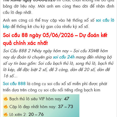
bảng dữ liệu này. Mời anh em cùng theo dõi để nhận định
cầu lô đẹp nhất.
Anh em cũng có thể truy cập vào hệ thống xổ số
soi cầu lô
kép
để thống kê chu kỳ gan của nhiều kỳ xổ số.
Soi cầu 88 ngày 05/06/2026 – Dự đoán kết
quả chính xác nhất
Soi Cầu 888 2 Nháy ngày hôm nay – Soi cầu XSMB hôm
nay dự đoán từ chuyên gia
soi cầu 24h
mang đến những bộ
số uy tín bao gồm: Soi cầu bạch thủ lô, song thủ lô, bạch thủ
lô kép, đề đặc biệt 2 số, đề 3 càng, dàn đề 20 số, dàn đề
16 số…
Soi cầu 888
là công cụ soi cầu xổ số miễn phí được phát
triển dựa trên công cụ soi cầu nổi tiếng rồng bạch kim
Bạch thủ lô siêu VIP hôm nay:
47
Cặp lô đẹp nhất hôm nay:
37 – 73
Lô xiên 2:
20 – 76