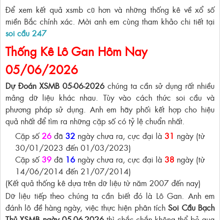
Để xem kết quả xsmb cũ hơn và những thống kê về xổ số
miền Bắc chính xác. Mời anh em cùng tham khảo chi tiết tại
soi cầu 247
Thống Kê Lô Gan Hôm Nay
05/06/2026
Dự Đoán XSMB 05-06-2026
chúng ta cần sử dụng rất nhiều
mảng dữ liệu khác nhau. Tùy vào cách thức soi cầu và
phương pháp sử dụng. Anh em hãy phối kết hợp cho hiệu
quả nhất để tìm ra những cặp số có tỷ lệ chuẩn nhất.
Cặp số
26
đã
32
ngày chưa ra, cực đại là
31
ngày (từ
30/01/2023 đến 01/03/2023)
Cặp số
39
đã
16
ngày chưa ra, cực đại là
38
ngày (từ
14/06/2014 đến 21/07/2014)
(Kết quả thống kê dựa trên dữ liệu từ năm 2007 đến nay)
Dữ liệu tiếp theo chúng ta cần biết đó là Lô Gan. Anh em
đánh lô đề hàng ngày, việc thực hiện phân tích
Soi Cầu Bạch
Thủ XSMB ngày 05-06-2026
thì chắc chắn không thể bỏ qua