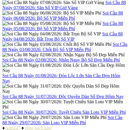
Soi Cầu 88
Ngày 07/08/2026: Săn Số VIP Giờ Vàng
Soi Cầu 88
Ngày 06/08/2026: Bộ Số VIP Miễn Phí
Soi Cầu 88
Ngày 05/08/2026: Bộ Số VIP Miễn Phí
Soi Cầu 88
Ngày 04/08/2026: Bắt Trọn Bộ Số VIP
Soi Cầu
88 Ngày 03/08/2026: Chốt Bộ Số VIP Miễn Phí
Soi Cầu 88 Ngày 02/08/2026: Nhận Ngay Bộ Số Đẹp Miễn Phí
Soi Cầu 88 Ngày 01/08/2026: Đón Lộc Lớn Săn Cầu Đẹp Hôm
Nay
Soi Cầu 88 Ngày 31/07/2026: Độc Quyền Dàn Số Đẹp Hôm Nay
Soi Cầu 88 Ngày 30/07/2026: Tuyệt Chiêu Săn Loto VIP Miễn Phí
Soi Cầu
88 Ngày 29/07/2026: Săn Loto VIP Miễn Phí
♦
xskt247
♦
rồng bạch kim