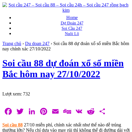
Home
Dự Đoán 247
Soi Cầu 247
Nuôi Lô
Trang chủ
›
Du doan 247
›
Soi cầu 88 dự đoán xổ số miền Bắc hôm
nay chính xác 27/10/2022
Soi cầu 88 dự đoán xổ số miền
Bắc hôm nay 27/10/2022
Lượt xem:
732
Facebook
Twitter
LinkedIn
Pinterest
Email
Digg
VK
Reddit
Share
Soi cầu 88
27/10 miễn phí, chính xác nhất như thế nào dễ trúng
thưởng lớn? Nếu chỉ dựa vào may rủi thì không thể đi đường dài với