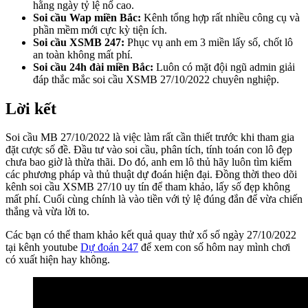
hằng ngày tỷ lệ nổ cao.
Soi cầu Wap miền Bắc:
Kênh tổng hợp rất nhiều công cụ và
phần mềm mới cực kỳ tiện ích.
Soi cầu XSMB 247:
Phục vụ anh em 3 miền lấy số, chốt lô
an toàn không mất phí.
Soi cầu 24h đài miền Bắc:
Luôn có mặt đội ngũ admin giải
đáp thắc mắc soi cầu XSMB 27/10/2022 chuyên nghiệp.
Lời kết
Soi cầu MB 27/10/2022 là việc làm rất cần thiết trước khi tham gia
đặt cược số đề. Đầu tư vào soi cầu, phân tích, tính toán con lô đẹp
chưa bao giờ là thừa thãi. Do đó, anh em lô thủ hãy luôn tìm kiếm
các phương pháp và thủ thuật dự đoán hiện đại. Đồng thời theo dõi
kênh soi cầu XSMB 27/10 uy tín để tham khảo, lấy số đẹp không
mất phí. Cuối cùng chính là vào tiền với tỷ lệ đúng đắn để vừa chiến
thắng và vừa lời to.
Các bạn có thể tham khảo kết quả quay thử xổ số ngày 27/10/2022
tại kênh youtube
Dự đoán 247
để xem con số hôm nay mình chơi
có xuất hiện hay không.