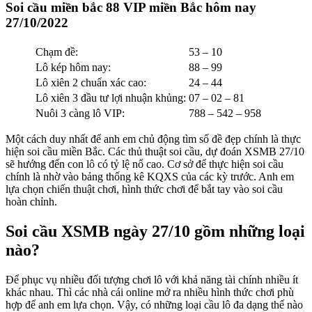
Soi cầu miền bắc 88 VIP miền Bắc hôm nay
27/10/2022
Chạm đề:
53 – 10
Lô kép hôm nay:
88 – 99
Lô xiên 2 chuẩn xác cao:
24 – 44
Lô xiên 3 đầu tư lợi nhuận khủng:
07 – 02 – 81
Nuôi 3 càng lô VIP:
788 – 542 – 958
Một cách duy nhất để anh em chủ động tìm số đề đẹp chính là thực
hiện soi cầu miền Bắc. Các thủ thuật soi cầu, dự đoán XSMB 27/10
sẽ hướng đến con lô có tỷ lệ nổ cao. Cơ sở để thực hiện soi cầu
chính là nhờ vào bảng thống kê KQXS của các kỳ trước. Anh em
lựa chọn chiến thuật chơi, hình thức chơi để bắt tay vào soi cầu
hoàn chỉnh.
Soi cầu XSMB ngày 27/10 gồm những loại
nào?
Để phục vụ nhiều đối tượng chơi lô với khả năng tài chính nhiều ít
khác nhau. Thì các nhà cái online mở ra nhiều hình thức chơi phù
hợp để anh em lựa chọn. Vậy, có những loại cầu lô đa dạng thế nào