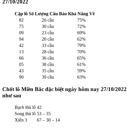
27/10/2022
Cặp lô
Số Lượng Cầu Báo
Khả Năng Về
82
26 cầu
75%
75
30 cầu
72%
09
23 cầu
69%
94
20 cầu
62%
42
33 cầu
79%
13
28 cầu
70%
66
36 cầu
65%
05
38 cầu
61%
43
35 cầu
59%
90
39 cầu
63%
Chốt lô Miền Bắc đặc biệt ngày hôm nay 27/10/2022
như sau
Bạch thủ lô
42
Song thủ lô
53 – 35
Xiên 3
67 – 30 – 14