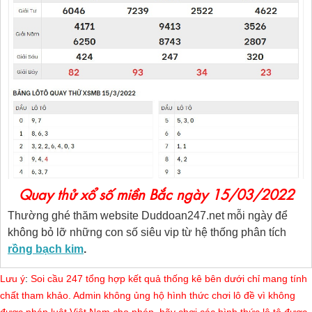
Quay thử xổ số miền Bắc ngày 15/03/2022
Thường ghé thăm website Duddoan247.net mỗi ngày để
không bỏ lỡ những con số siêu vip từ hệ thống phân tích
rồng bạch kim
.
Lưu ý
:
Soi cầu 247 tổng hợp kết quả thống kê bên dưới chỉ mang tính
chất tham khảo. Admin không ủng hộ hình thức chơi lô đề vì không