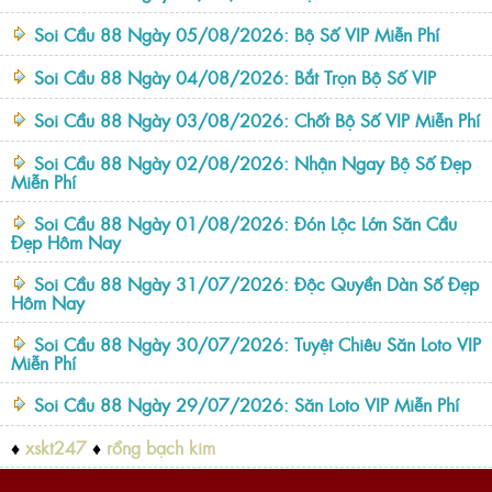
Soi Cầu 88 Ngày 05/08/2026: Bộ Số VIP Miễn Phí
Soi Cầu 88 Ngày 04/08/2026: Bắt Trọn Bộ Số VIP
Soi Cầu 88 Ngày 03/08/2026: Chốt Bộ Số VIP Miễn Phí
Soi Cầu 88 Ngày 02/08/2026: Nhận Ngay Bộ Số Đẹp
Miễn Phí
Soi Cầu 88 Ngày 01/08/2026: Đón Lộc Lớn Săn Cầu
Đẹp Hôm Nay
Soi Cầu 88 Ngày 31/07/2026: Độc Quyền Dàn Số Đẹp
Hôm Nay
Soi Cầu 88 Ngày 30/07/2026: Tuyệt Chiêu Săn Loto VIP
Miễn Phí
Soi Cầu 88 Ngày 29/07/2026: Săn Loto VIP Miễn Phí
♦
xskt247
♦
rồng bạch kim