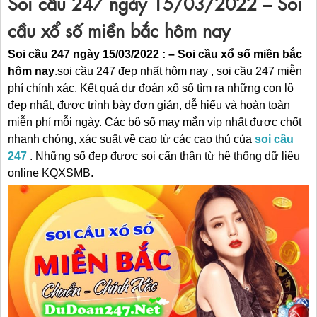
Soi cầu 247 ngày 15/03/2022 – Soi
cầu xổ số miền bắc hôm nay
Soi cầu 247 ngày 15/03/2022
: – Soi cầu xổ số miền bắc
hôm nay
.soi cầu 247 đẹp nhất hôm nay , soi cầu 247 miễn
phí chính xác. Kết quả dự đoán xổ số tìm ra những con lô
đẹp nhất, được trình bày đơn giản, dễ hiểu và hoàn toàn
miễn phí mỗi ngày. Các bộ số may mắn vip nhất được chốt
nhanh chóng, xác suất về cao từ các cao thủ của
soi cầu
247
. Những số đẹp được soi cẩn thận từ hệ thống dữ liệu
online KQXSMB.