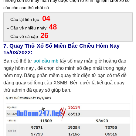
những con số may mắn này được chọn từ kinh nghiệm chơi xổ số
của các cao thủ chốt số.
04
– Cầu lật liên tục:
48
– Cầu về nhiều nháy:
26
– Cầu về cả cặp:
7. Quay Thử Xổ Số Miền Bắc Chiều Hôm Nay
15/03/2022:
Bạn có thể tự
soi cầu mb
lấy số may mắn giờ hoàng đạo
ngày hôm nay , để chọn cho mình số đẹp nhất trong ngày
hôm nay. Bằng phần mềm quay thử điện tử bạn có thể dễ
dàng quay số lồng cầu XSMB. Bên dưới là kết quả quay
thử admin đã quay số giúp bạn.