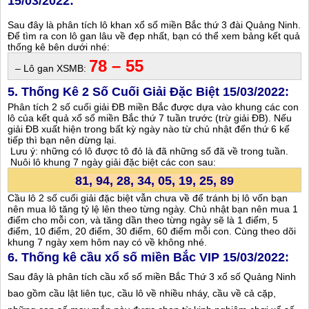
15/03/2022:
Sau đây là phân tích lô khan xổ số miền Bắc thứ 3 đài Quảng Ninh.
Để tìm ra con lô gan lâu về đẹp nhất, bạn có thể xem bảng kết quả
thống kê bên dưới nhé:
78 – 55
– Lô gan XSMB:
5. Thống Kê 2 Số Cuối Giải Đặc Biệt 15/03/2022:
Phân tích 2 số cuối giải ĐB miền Bắc
được dựa vào khung các con 
lô của kết quả xổ số miền Bắc thứ 7 tuần trước (trừ giải ĐB). Nếu 
giải ĐB xuất hiện trong bất kỳ ngày nào từ chủ nhật đến thứ 6 kế 
tiếp thì bạn nên dừng lại.
 Lưu ý: những có lô được tô đỏ là đã những số đã về trong tuần.
 Nuôi lô khung 7 ngày giải đặc biệt các con sau:
81, 94, 28, 34, 05, 19, 25, 89
Cầu lô 2 số cuối giải đặc biệt vẫn chưa về để tránh bị lô vốn bạn
nên mua lô tăng tỷ lệ lên theo từng ngày. Chủ nhật bạn nên mua 1
điểm cho mỗi con, và tăng dần theo từng ngày sẽ là 1 điểm, 5
điểm, 10 điểm, 20 điểm, 30 điểm, 60 điểm mỗi con. Cùng theo dõi
khung 7 ngày xem hôm nay có về không nhé.
6. Thống kê cầu xổ số miền Bắc VIP 15/03/2022:
Sau đây là phân tích cầu xổ số miền Bắc Thứ 3 xổ số Quảng Ninh
bao gồm cầu lật liên tục, cầu lô về nhiều nháy, cầu về cả cặp,