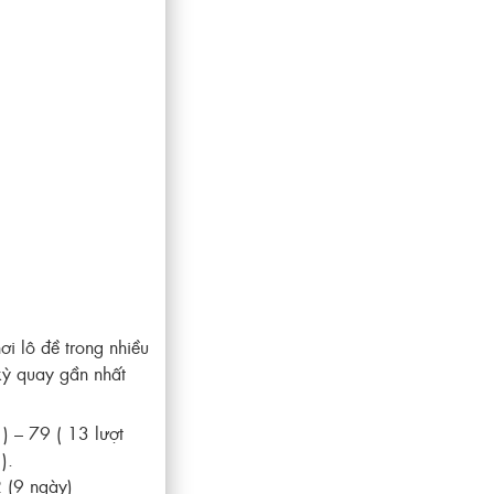
ơi lô đề trong nhiều
kỳ quay gần nhất
 ) – 79 ( 13 lượt
).
 (9 ngày)