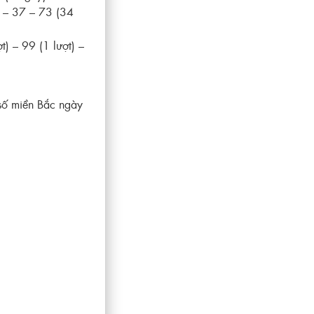
) – 37 – 73 (34
t) – 99 (1 lượt) –
số miền Bắc ngày