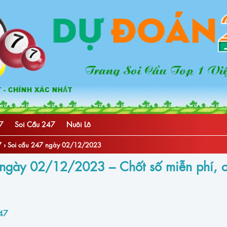
7
Soi Cầu 247
Nuôi Lô
7
›
Soi cầu 247 ngày 02/12/2023
ngày 02/12/2023 – Chốt số miễn phí, c
247