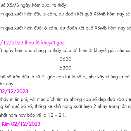
quả XSMB ngày hôm qua, ta thấy:
m qua xuất hiện đầu 5 câm, dự đoán kết quả XSMB hôm nay sẽ 
m qua xuất hiện đuôi 6 câm, dự đoán kết quả XSMB hôm nay sẽ 
12/2023 theo lô khuyết góc
 ngày hôm qua chúng ta thấy có xuất hiện lô khuyết góc như sa
0620
5300
bộ số trên đều là số 0, góc còn lại là số 5, như vậy chúng ta c
ôm nay.
02/12/2023
nháy miễn phí, với mục đích tìm ra những cặp số đẹp dựa vào việc
g kết quả xổ số, thống kê khả năng xuất hiện 2 nháy trong lần q
nhất hôm nay báo về lô
12 – 21
.
h Kim
02/12/2023