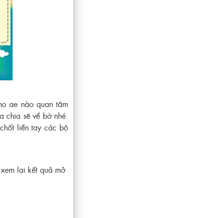
ho ae nào quan tâm
a chia sẽ về bờ nhé.
hốt liền tay các bộ
 xem lại kết quả mở