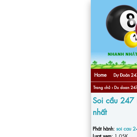
Home
Dự Đoán 24
Trang chủ
›
Du doan 24
Soi cầu 247 
nhất
Phát hành:
soi cau 
Lượt xem:
1.05K