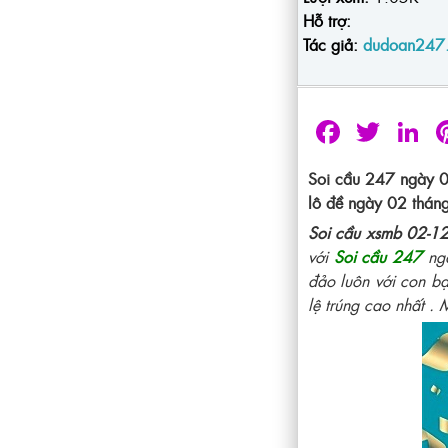
Hỗ trợ:
Tác giả:
dudoan247.
Facebo
Twitt
L
Soi cầu 247 ngày 0
lô đề ngày 02 thán
Soi cầu xsmb 02-1
với
Soi cầu 247
ng
đảo luôn với con bạ
lệ trúng cao nhất .