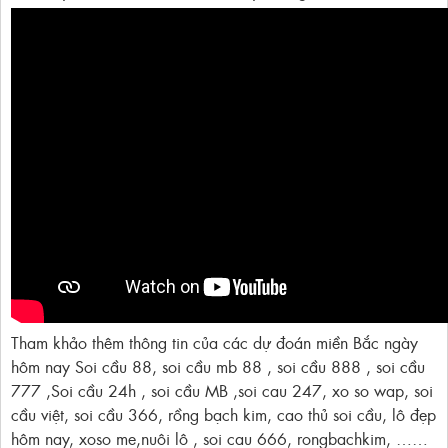
Tham khảo thêm thông tin của các dự đoán miền Bắc ngày
hôm nay Soi cầu 88, soi cầu mb 88 , soi cầu 888 , soi cầu
777 ,Soi cầu 24h , soi cầu MB ,soi cau 247, xo so wap, soi
cầu việt, soi cầu 366, rồng bạch kim, cao thủ soi cầu, lô đẹp
hôm nay, xoso me,nuôi lô , soi cau 666, rongbachkim, ……