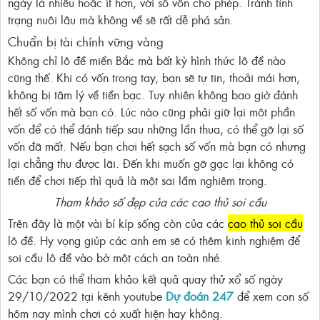
ngày là nhiều hoặc ít hơn, với số vốn cho phép. Tránh tình
trạng nuôi lâu mà không về sẽ rất dễ phá sản.
Chuẩn bị tài chính vững vàng
Không chỉ lô đề miền Bắc mà bất kỳ hình thức lô đề nào
cũng thế. Khi có vốn trong tay, bạn sẽ tự tin, thoải mái hơn,
không bị tâm lý về tiền bạc. Tuy nhiên không bao giờ đánh
hết số vốn mà bạn có. Lúc nào cũng phải giữ lại một phần
vốn để có thể đánh tiếp sau những lần thua, có thể gỡ lại số
vốn đã mất. Nếu bạn chơi hết sạch số vốn mà bạn có nhưng
lại chẳng thu được lãi. Đến khi muốn gỡ gạc lại không có
tiền để chơi tiếp thì quả là một sai lầm nghiêm trọng.
Tham khảo số đẹp của các cao thủ soi cầu
Trên đây là một vài bí kíp sống còn của các
cao thủ soi cầu
lô đề. Hy vọng giúp các anh em sẽ có thêm kinh nghiệm để
soi cầu lô đề vào bờ một cách an toàn nhé.
Các bạn có thể tham khảo kết quả quay thử xổ số ngày
29/10/2022 tại kênh youtube
Dự đoán 247
để xem con số
hôm nay mình chơi có xuất hiện hay không.