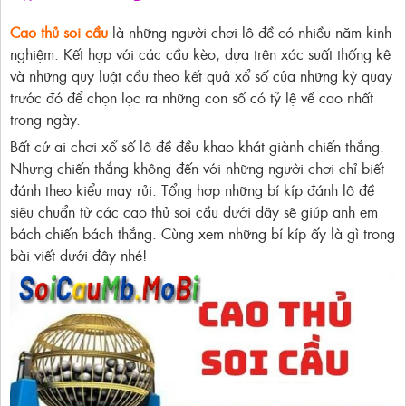
Cao thủ soi cầu
là những người chơi lô đề có nhiều năm kinh
nghiệm. Kết hợp với các cầu kèo, dựa trên xác suất thống kê
và những quy luật cầu theo kết quả xổ số của những kỳ quay
trước đó để chọn lọc ra những con số có tỷ lệ về cao nhất
trong ngày.
Bất cứ ai chơi xổ số lô đề đều khao khát giành chiến thắng.
Nhưng chiến thắng không đến với những người chơi chỉ biết
đánh theo kiểu may rủi. Tổng hợp những bí kíp đánh lô đề
siêu chuẩn từ các cao thủ soi cầu dưới đây sẽ giúp anh em
bách chiến bách thắng. Cùng xem những bí kíp ấy là gì trong
bài viết dưới đây nhé!