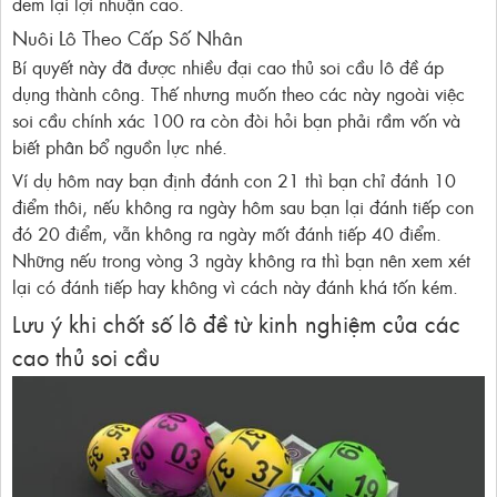
đem lại lợi nhuận cao.
Nuôi Lô Theo Cấp Số Nhân
Bí quyết này đã được nhiều đại cao thủ soi cầu lô đề áp
dụng thành công. Thế nhưng muốn theo các này ngoài việc
soi cầu chính xác 100 ra còn đòi hỏi bạn phải rầm vốn và
biết phân bổ nguồn lực nhé.
Ví dụ hôm nay bạn định đánh con 21 thì bạn chỉ đánh 10
điểm thôi, nếu không ra ngày hôm sau bạn lại đánh tiếp con
đó 20 điểm, vẫn không ra ngày mốt đánh tiếp 40 điểm.
Những nếu trong vòng 3 ngày không ra thì bạn nên xem xét
lại có đánh tiếp hay không vì cách này đánh khá tốn kém.
Lưu ý khi chốt số lô đề từ kinh nghiệm của các
cao thủ soi cầu