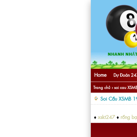
Home
Dự Đoán 24
Trang chủ
›
soi cau XSM
Soi Cầu XSMB 
♦
xskt247
♦
rồng bạ