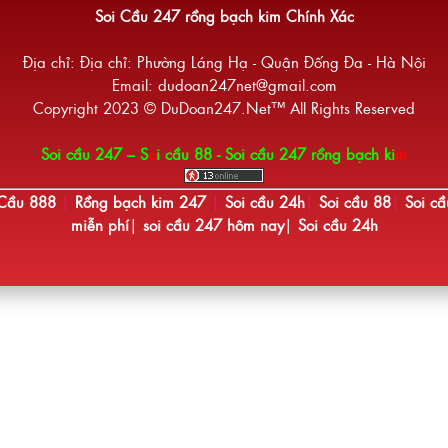
Soi Cầu 247 rồng bạch kim Chính Xác
Địa chỉ: Địa chỉ: Phường Láng Hạ - Quận Đống Đa - Hà Nội
Email:
dudoan247net@gmail.com
Copyright 2023 © DuDoan247.Net™ All Rights Reserved
S
o
i
c
ầ
u
2
4
7
–
S
o
i
c
ầ
u
8
8
-
S
o
i
c
ầ
u
2
4
7
r
ồ
n
g
b
ạ
c
h
k
i
m
 Cầu 888
|
Rồng bạch kim 247
|
Soi cầu 24h
|
Soi cầu 88
|
Soi c
miễn phí
|
soi cầu 247 hôm nay
|
Soi cầu 24h