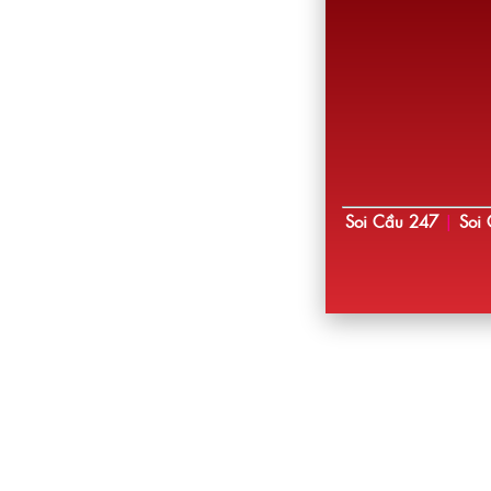
Soi Cầu 247
|
Soi