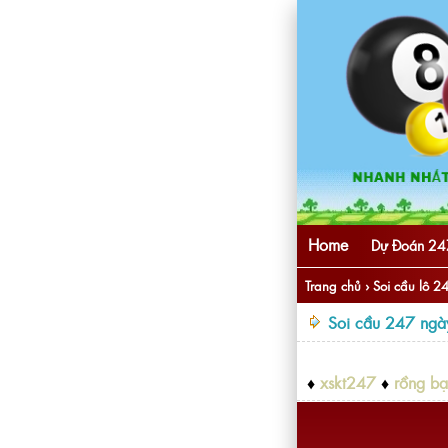
Home
Dự Đoán 24
Trang chủ
›
Soi cầu lô 
Soi cầu 247 ng
♦
xskt247
♦
rồng bạ