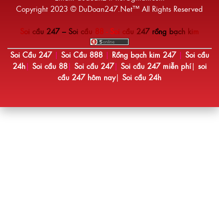
Copyright 2023 © DuDoan247.Net™ All Rights Reserved
S
o
i
c
ầ
u
2
4
7
–
S
o
i
c
ầ
u
8
8
-
S
o
i
c
ầ
u
2
4
7
r
ồ
n
g
b
ạ
c
h
k
i
m
Soi Cầu 247
|
Soi Cầu 888
|
Rồng bạch kim 247
|
Soi cầu
24h
|
Soi cầu 88
|
Soi cầu 247
|
Soi cầu 247 miễn phí
|
soi
cầu 247 hôm nay
|
Soi cầu 24h