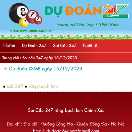
Home
Dự Đoán 247
Soi Cầu 247
Nuôi Lô
Trang chủ
›
Soi cầu 247 ngày 15/12/2023
Dự đoán XSMB ngày 15/12/2023
♦
xskt247
♦
rồng bạch kim
Soi Cầu 247 rồng bạch kim Chính Xác
Địa chỉ: Địa chỉ: Phường Láng Hạ - Quận Đống Đa - Hà Nội
Email:
dudoan247net@gmail.com