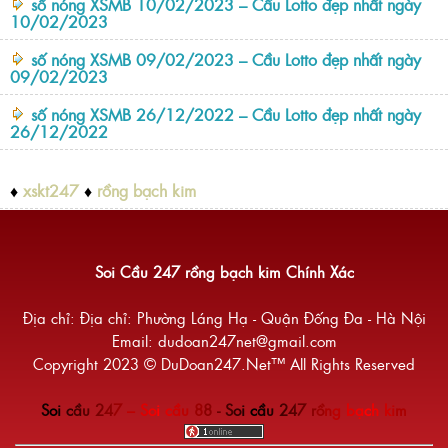
số nóng XSMB 10/02/2023 – Cầu Lotto đẹp nhất ngày
10/02/2023
số nóng XSMB 09/02/2023 – Cầu Lotto đẹp nhất ngày
09/02/2023
số nóng XSMB 26/12/2022 – Cầu Lotto đẹp nhất ngày
26/12/2022
♦
xskt247
♦
rồng bạch kim
Soi Cầu 247 rồng bạch kim Chính Xác
Địa chỉ: Địa chỉ: Phường Láng Hạ - Quận Đống Đa - Hà Nội
Email:
dudoan247net@gmail.com
Copyright 2023 © DuDoan247.Net™ All Rights Reserved
S
o
i
c
ầ
u
2
4
7
–
S
o
i
c
ầ
u
8
8
-
S
o
i
c
ầ
u
2
4
7
r
ồ
n
g
b
ạ
c
h
k
i
m