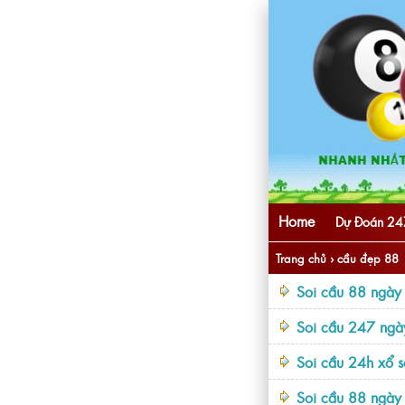
Home
Dự Đoán 24
Trang chủ
›
cầu đẹp 88
Soi cầu 88 ngày
Soi cầu 247 ngà
Soi cầu 24h xổ 
Soi cầu 88 ngày